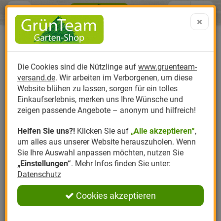
Menü
Search
Warenk
Menü schließen
Warenkorb schließen
aufklap
Alle Kategorien
Alle Kategorien
Alle Kategorien
Alle Kategorien
Alle Kategorien
Alle Kategorien
0 ARTIKEL IM WARENKORB
Ihr Warenkorb ist momentan leer.
Produktkatalog
PR
Die Cookies sind die Nützlinge auf
www.gruenteam-
Ergebnisse (
)
Fertig
versand.de
. Wir arbeiten im Verborgenen, um diese
Nützlinge
Anzucht
Nützlinge gegen
Biplantol
Gemüsegarten
Aktuelle Themen
Sparsets / Set-Ang
Website blühen zu lassen, sorgen für ein tolles
Einkaufserlebnis, merken uns Ihre Wünsche und
Hersteller
Dünger
Nützlingsarten
Felco
Rasen
Schädlinge aktuell
Angebote
zeigen passende Angebote – anonym und hilfreich!
Helfen Sie uns?!
Klicken Sie auf
„Alle akzeptieren“
,
Themenwelt
Erde
Nützlingsförderung
Gloria
Rosen
um alles aus unserer Website herauszuholen. Wenn
Sie Ihre Auswahl anpassen möchten, nutzen Sie
Ratgeber
Kompost
Nützlingszubehör
Greenfield
Ziergarten
„Einstellungen“
. Mehr Infos finden Sie unter:
Datenschutz
Angebote
Samen
LBV
Obstgarten
Cookies akzeptieren
Pflanzenstärkung
Romberg
Kräutergarten
Anmelden
|
Registrieren