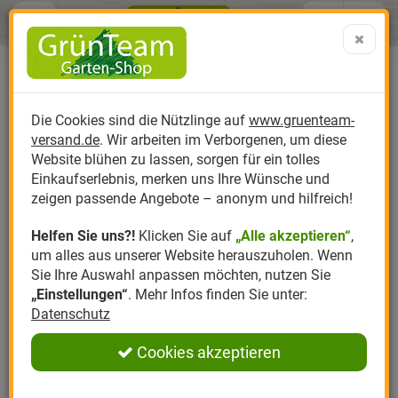
Menü
Search
Warenk
Menü schließen
Warenkorb schließen
aufklap
Alle Kategorien
Alle Kategorien
Alle Kategorien
Alle Kategorien
Alle Kategorien
Alle Kategorien
0 ARTIKEL IM WARENKORB
Ihr Warenkorb ist momentan leer.
Produktkatalog
PR
Die Cookies sind die Nützlinge auf
www.gruenteam-
Ergebnisse (
)
Fertig
versand.de
. Wir arbeiten im Verborgenen, um diese
Nützlinge
Anzucht
Nützlinge gegen
Biplantol
Gemüsegarten
Aktuelle Themen
Sparsets / Set-Ang
Website blühen zu lassen, sorgen für ein tolles
Einkaufserlebnis, merken uns Ihre Wünsche und
Hersteller
Dünger
Nützlingsarten
Felco
Rasen
Schädlinge aktuell
Angebote
zeigen passende Angebote – anonym und hilfreich!
Helfen Sie uns?!
Klicken Sie auf
„Alle akzeptieren“
,
Themenwelt
Erde
Nützlingsförderung
Gloria
Rosen
um alles aus unserer Website herauszuholen. Wenn
Sie Ihre Auswahl anpassen möchten, nutzen Sie
Ratgeber
Kompost
Nützlingszubehör
Greenfield
Ziergarten
„Einstellungen“
. Mehr Infos finden Sie unter:
Datenschutz
Angebote
Samen
LBV
Obstgarten
Cookies akzeptieren
Pflanzenstärkung
Romberg
Kräutergarten
Anmelden
|
Registrieren