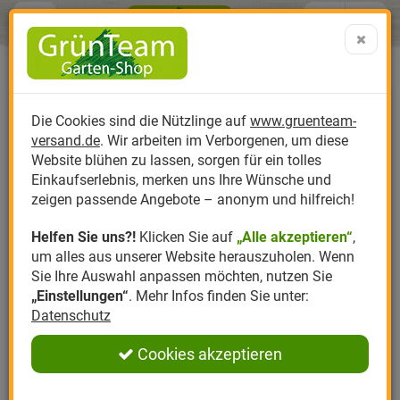
Menü
Search
Warenk
Menü schließen
Warenkorb schließen
aufklap
Alle Kategorien
Alle Kategorien
Alle Kategorien
Alle Kategorien
Alle Kategorien
Alle Kategorien
0 ARTIKEL IM WARENKORB
Ihr Warenkorb ist momentan leer.
Produktkatalog
PR
Die Cookies sind die Nützlinge auf
www.gruenteam-
Ergebnisse (
)
Fertig
versand.de
. Wir arbeiten im Verborgenen, um diese
Nützlinge
Anzucht
Nützlinge gegen
Biplantol
Gemüsegarten
Aktuelle Themen
Sparsets / Set-Ang
Website blühen zu lassen, sorgen für ein tolles
Einkaufserlebnis, merken uns Ihre Wünsche und
Hersteller
Dünger
Nützlingsarten
Felco
Rasen
Schädlinge aktuell
Angebote
zeigen passende Angebote – anonym und hilfreich!
Helfen Sie uns?!
Klicken Sie auf
„Alle akzeptieren“
,
Themenwelt
Erde
Nützlingsförderung
Gloria
Rosen
um alles aus unserer Website herauszuholen. Wenn
Sie Ihre Auswahl anpassen möchten, nutzen Sie
Ratgeber
Kompost
Nützlingszubehör
Greenfield
Ziergarten
„Einstellungen“
. Mehr Infos finden Sie unter:
Datenschutz
Angebote
Samen
LBV
Obstgarten
Cookies akzeptieren
Pflanzenstärkung
Romberg
Kräutergarten
Anmelden
|
Registrieren