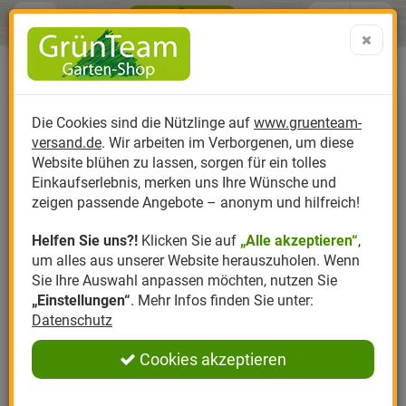
Menü
Search
Warenk
Menü schließen
Warenkorb schließen
aufklap
Alle Kategorien
Alle Kategorien
Alle Kategorien
Alle Kategorien
Alle Kategorien
Alle Kategorien
0 ARTIKEL IM WARENKORB
Ihr Warenkorb ist momentan leer.
Produktkatalog
PR
Die Cookies sind die Nützlinge auf
www.gruenteam-
Ergebnisse (
)
Fertig
versand.de
. Wir arbeiten im Verborgenen, um diese
Nützlinge
Anzucht
Nützlinge gegen
Biplantol
Gemüsegarten
Aktuelle Themen
Sparsets / Set-Ang
Website blühen zu lassen, sorgen für ein tolles
Einkaufserlebnis, merken uns Ihre Wünsche und
Hersteller
Dünger
Nützlingsarten
Felco
Rasen
Schädlinge aktuell
Angebote
zeigen passende Angebote – anonym und hilfreich!
Helfen Sie uns?!
Klicken Sie auf
„Alle akzeptieren“
,
Themenwelt
Erde
Nützlingsförderung
Gloria
Rosen
um alles aus unserer Website herauszuholen. Wenn
Sie Ihre Auswahl anpassen möchten, nutzen Sie
Ratgeber
Kompost
Nützlingszubehör
Greenfield
Ziergarten
„Einstellungen“
. Mehr Infos finden Sie unter:
Datenschutz
Angebote
Samen
LBV
Obstgarten
Cookies akzeptieren
Pflanzenstärkung
Romberg
Kräutergarten
Anmelden
|
Registrieren