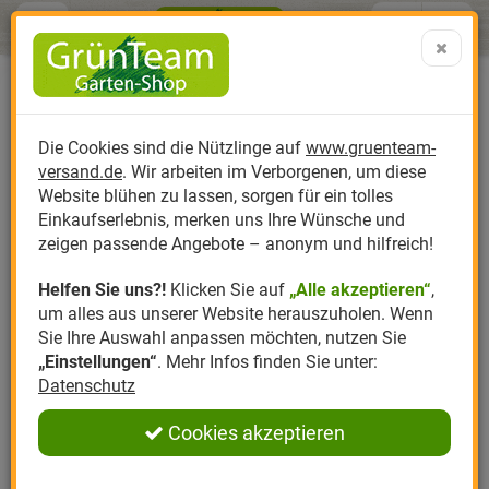
Menü
Search
Warenk
Menü schließen
Warenkorb schließen
aufklap
Alle Kategorien
Alle Kategorien
Alle Kategorien
Alle Kategorien
Alle Kategorien
Alle Kategorien
0 ARTIKEL IM WARENKORB
Neudorff Azet TomatenDünger
Ihr Warenkorb ist momentan leer.
Produktkatalog
PR
Die Cookies sind die Nützlinge auf
www.gruenteam-
Ergebnisse (
)
Erfahrungen & Meinungen
Fertig
1
versand.de
. Wir arbeiten im Verborgenen, um diese
Nützlinge
Anzucht
Nützlinge gegen
Biplantol
Gemüsegarten
Aktuelle Themen
Sparsets / Set-Ang
Website blühen zu lassen, sorgen für ein tolles
Einloggen und Bewertung schreiben
Einkaufserlebnis, merken uns Ihre Wünsche und
Hersteller
Dünger
Nützlingsarten
Felco
Rasen
Schädlinge aktuell
Angebote
zeigen passende Angebote – anonym und hilfreich!
1 Bewertungen
Helfen Sie uns?!
Klicken Sie auf
„Alle akzeptieren“
,
Themenwelt
Erde
Nützlingsförderung
Gloria
Rosen
um alles aus unserer Website herauszuholen. Wenn
0 Bewertungen
Sie Ihre Auswahl anpassen möchten, nutzen Sie
Ratgeber
Kompost
Nützlingszubehör
Greenfield
Ziergarten
„Einstellungen“
. Mehr Infos finden Sie unter:
Datenschutz
0 Bewertungen
Angebote
Samen
LBV
Obstgarten
Cookies akzeptieren
0 Bewertungen
Pflanzenstärkung
Romberg
Kräutergarten
Anmelden
|
Registrieren
0 Bewertungen