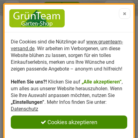
Menü
Search
Warenk
Menü schließen
Warenkorb schließen
aufklap
Alle Kategorien
Alle Kategorien
Alle Kategorien
Alle Kategorien
Alle Kategorien
Alle Kategorien
0 ARTIKEL IM WARENKORB
Florfliegen + BioBoxen
Ihr Warenkorb ist momentan leer.
Produktkatalog
PR
Die Cookies sind die Nützlinge auf
www.gruenteam-
Ergebnisse (
)
Erfahrungen & Meinungen
Fertig
6
versand.de
. Wir arbeiten im Verborgenen, um diese
Nützlinge
Anzucht
Nützlinge gegen
Biplantol
Gemüsegarten
Aktuelle Themen
Sparsets / Set-Ang
Website blühen zu lassen, sorgen für ein tolles
Einloggen und Bewertung schreiben
Einkaufserlebnis, merken uns Ihre Wünsche und
Hersteller
Dünger
Nützlingsarten
Felco
Rasen
Schädlinge aktuell
Angebote
zeigen passende Angebote – anonym und hilfreich!
6 Bewertungen
Helfen Sie uns?!
Klicken Sie auf
„Alle akzeptieren“
,
Themenwelt
Erde
Nützlingsförderung
Gloria
Rosen
um alles aus unserer Website herauszuholen. Wenn
0 Bewertungen
Sie Ihre Auswahl anpassen möchten, nutzen Sie
Ratgeber
Kompost
Nützlingszubehör
Greenfield
Ziergarten
„Einstellungen“
. Mehr Infos finden Sie unter:
Datenschutz
0 Bewertungen
Angebote
Samen
LBV
Obstgarten
Cookies akzeptieren
0 Bewertungen
Pflanzenstärkung
Romberg
Kräutergarten
Anmelden
|
Registrieren
0 Bewertungen