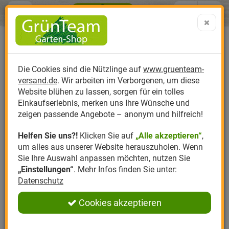
Menü
Search
Warenk
Menü schließen
Warenkorb schließen
aufklap
Alle Kategorien
Alle Kategorien
Alle Kategorien
Alle Kategorien
Alle Kategorien
Alle Kategorien
0 ARTIKEL IM WARENKORB
Ihr Warenkorb ist momentan leer.
Produktkatalog
PR
Die Cookies sind die Nützlinge auf
www.gruenteam-
Ergebnisse (
)
Fertig
versand.de
. Wir arbeiten im Verborgenen, um diese
Nützlinge
Anzucht
Nützlinge gegen
Biplantol
Gemüsegarten
Aktuelle Themen
Sparsets / Set-Ang
Website blühen zu lassen, sorgen für ein tolles
Einkaufserlebnis, merken uns Ihre Wünsche und
Hersteller
Dünger
Nützlingsarten
Felco
Rasen
Schädlinge aktuell
Angebote
zeigen passende Angebote – anonym und hilfreich!
Helfen Sie uns?!
Klicken Sie auf
„Alle akzeptieren“
,
Themenwelt
Erde
Nützlingsförderung
Gloria
Rosen
um alles aus unserer Website herauszuholen. Wenn
Sie Ihre Auswahl anpassen möchten, nutzen Sie
Ratgeber
Kompost
Nützlingszubehör
Greenfield
Ziergarten
„Einstellungen“
. Mehr Infos finden Sie unter:
Datenschutz
Angebote
Samen
LBV
Obstgarten
Cookies akzeptieren
Pflanzenstärkung
Romberg
Kräutergarten
Anmelden
|
Registrieren