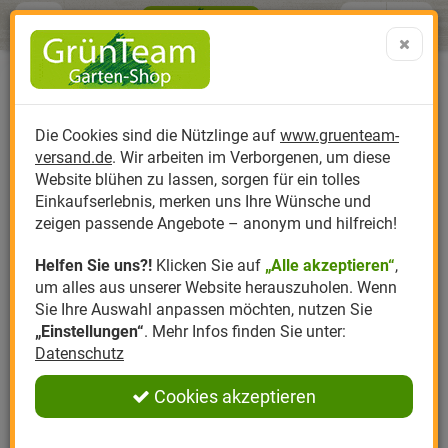
Menü
Search
Warenk
Menü schließen
Warenkorb schließen
aufklap
Alle Kategorien
Alle Kategorien
Alle Kategorien
Alle Kategorien
Alle Kategorien
Alle Kategorien
0 ARTIKEL IM WARENKORB
Ihr Warenkorb ist momentan leer.
Produktkatalog
PR
Die Cookies sind die Nützlinge auf
www.gruenteam-
Ergebnisse (
)
Fertig
versand.de
. Wir arbeiten im Verborgenen, um diese
Nützlinge
Anzucht
Nützlinge gegen
Biplantol
Gemüsegarten
Aktuelle Themen
Sparsets / Set-Ang
Website blühen zu lassen, sorgen für ein tolles
Einkaufserlebnis, merken uns Ihre Wünsche und
Hersteller
Dünger
Nützlingsarten
Felco
Rasen
Schädlinge aktuell
Angebote
zeigen passende Angebote – anonym und hilfreich!
Helfen Sie uns?!
Klicken Sie auf
„Alle akzeptieren“
,
Themenwelt
Erde
Nützlingsförderung
Gloria
Rosen
um alles aus unserer Website herauszuholen. Wenn
Sie Ihre Auswahl anpassen möchten, nutzen Sie
Ratgeber
Kompost
Nützlingszubehör
Greenfield
Ziergarten
„Einstellungen“
. Mehr Infos finden Sie unter:
Datenschutz
Angebote
Samen
LBV
Obstgarten
Cookies akzeptieren
Pflanzenstärkung
Romberg
Kräutergarten
Anmelden
|
Registrieren