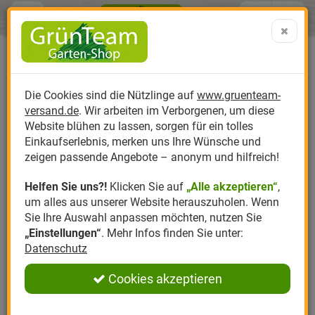
Menü
Search
Warenk
Menü schließen
Warenkorb schließen
aufklap
Alle Kategorien
Alle Kategorien
Alle Kategorien
Alle Kategorien
Alle Kategorien
Alle Kategorien
0 ARTIKEL IM WARENKORB
Startseite
Bewertung
Ihr Warenkorb ist momentan leer.
Produktkatalog
Ihre Meinung ist uns wichtig!
PR
Die Cookies sind die Nützlinge auf
www.gruenteam-
Ergebnisse (
)
Fertig
versand.de
. Wir arbeiten im Verborgenen, um diese
Nützlinge
Anzucht
Nützlinge gegen
Biplantol
Gemüsegarten
Aktuelle Themen
Sparsets / Set-Ang
Website blühen zu lassen, sorgen für ein tolles
Einkaufserlebnis, merken uns Ihre Wünsche und
Hersteller
Dünger
Nützlingsarten
Felco
Rasen
Schädlinge aktuell
Angebote
zeigen passende Angebote – anonym und hilfreich!
Helfen Sie uns?!
Klicken Sie auf
„Alle akzeptieren“
,
Themenwelt
Erde
Nützlingsförderung
Gloria
Rosen
um alles aus unserer Website herauszuholen. Wenn
Sie Ihre Auswahl anpassen möchten, nutzen Sie
Ratgeber
Kompost
Nützlingszubehör
Greenfield
Ziergarten
„Einstellungen“
. Mehr Infos finden Sie unter:
Datenschutz
Angebote
Samen
LBV
Obstgarten
Cookies akzeptieren
Pflanzenstärkung
Romberg
Kräutergarten
Anmelden
|
Registrieren