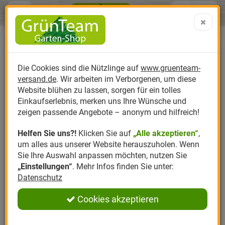
Menü
Search
Warenk
Menü schließen
Warenkorb schließen
aufklap
Alle Kategorien
Alle Kategorien
Alle Kategorien
Alle Kategorien
Alle Kategorien
Alle Kategorien
0 ARTIKEL IM WARENKORB
Ihr Warenkorb ist momentan leer.
Produktkatalog
PR
Die Cookies sind die Nützlinge auf
www.gruenteam-
Ergebnisse (
)
Fertig
versand.de
. Wir arbeiten im Verborgenen, um diese
Nützlinge
Anzucht
Nützlinge gegen
Biplantol
Gemüsegarten
Aktuelle Themen
Sparsets / Set-Ang
Website blühen zu lassen, sorgen für ein tolles
Einkaufserlebnis, merken uns Ihre Wünsche und
Hersteller
Dünger
Nützlingsarten
Felco
Rasen
Schädlinge aktuell
Angebote
zeigen passende Angebote – anonym und hilfreich!
Helfen Sie uns?!
Klicken Sie auf
„Alle akzeptieren“
,
Themenwelt
Erde
Nützlingsförderung
Gloria
Rosen
um alles aus unserer Website herauszuholen. Wenn
Sie Ihre Auswahl anpassen möchten, nutzen Sie
Ratgeber
Kompost
Nützlingszubehör
Greenfield
Ziergarten
„Einstellungen“
. Mehr Infos finden Sie unter:
Datenschutz
Angebote
Samen
LBV
Obstgarten
Cookies akzeptieren
Pflanzenstärkung
Romberg
Kräutergarten
Anmelden
|
Registrieren