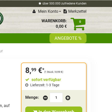
über 500.000 zufriedene Kunden
Mein Konto
Merkzettel
WARENKORB:
0
0,
00
€
ANGEBOTE %
ur
8,
€
99
*
(
1 Stück / 8,99 €
)
sofort verfügbar
Lieferzeit: 1-3 Tage
Menge:
n, auf
In den Warenkorb