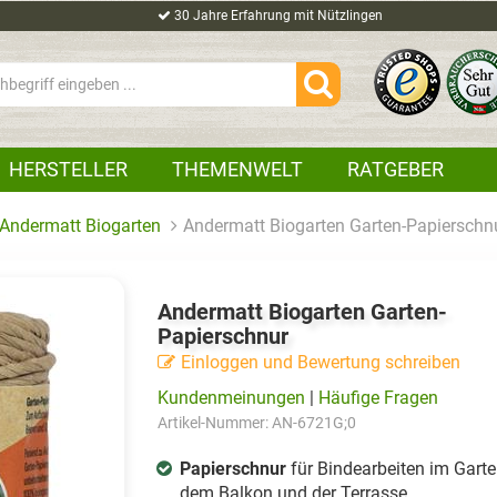
30 Jahre Erfahrung mit Nützlingen
HERSTELLER
THEMENWELT
RATGEBER
Andermatt Biogarten
Andermatt Biogarten Garten-Papierschn
Andermatt Biogarten Garten-
Papierschnur
Einloggen und Bewertung schreiben
Kundenmeinungen
|
Häufige Fragen
Artikel-Nummer:
AN-6721G;0
Papierschnur
für Bindearbeiten im Garte
dem Balkon und der Terrasse