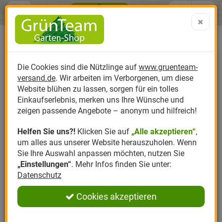
Menü
Search
Warenk
Menü schließen
Warenkorb schließen
aufklap
Alle Kategorien
Nützlinge
Nützlinge gegen
Alle Kategorien
Nützlinge
Nützlinge
Nützlinge
Alle Kategorien
Alle Kategorien
Alle Kategorien
Alle Kategorien
0 ARTIKEL IM WARENKORB
Ihr Warenkorb ist momentan leer.
Produktkatalog
NÜTZLINGE GEGEN
TRAUERMÜCKEN
NÜTZLINGE
NÜTZLI
NÜTZ
PR
NÜ
Die Cookies sind die Nützlinge auf
www.gruenteam-
Ergebnisse (
)
Fertig
versand.de
. Wir arbeiten im Verborgenen, um diese
Nützlinge
Nützlinge gegen
Ameisen
Trauermücken Bekämpfung nach
Anzucht
Florfliegen
Insektenhotels
Bodenthermometer
Biplantol
Gemüsegarten
Aktuelle Themen
Sparsets / Set-Ang
Website blühen zu lassen, sorgen für ein tolles
Pflanzenarten und Orten
Einkaufserlebnis, merken uns Ihre Wünsche und
Hersteller
Apfelwickler
Nützlingsarten
Dünger
Marienkäfer
Igel
Nematodenfallen
Felco
Rasen
Schädlinge aktuell
Angebote
zeigen passende Angebote – anonym und hilfreich!
Helfen Sie uns?!
Klicken Sie auf
„Alle akzeptieren“
,
Themenwelt
Asseln
Nützlingsförderung
Erde
Nematoden
Nistkästen für Vöge
Gloria
Rosen
Anmelden
|
Registrieren
um alles aus unserer Website herauszuholen. Wenn
Merkzettel
Sie Ihre Auswahl anpassen möchten, nutzen Sie
Ratgeber
Blattläuse
Nützlingszubehör
Kompost
Gallmücken
Samenmischungen
Greenfield
Ziergarten
„Einstellungen“
. Mehr Infos finden Sie unter:
Datenschutz
Angebote
Bodenschädlinge
Samen
Raubmilben
LBV
Obstgarten
Cookies akzeptieren
Cannabis Schädlinge
Pflanzenstärkung
Schlupfwespen
Romberg
Kräutergarten