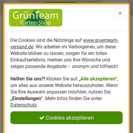
Menü
Search
Warenk
Menü schließen
Warenkorb schließen
aufklap
Alle Kategorien
Alle Kategorien
Alle Kategorien
Alle Kategorien
Alle Kategorien
Alle Kategorien
0 ARTIKEL IM WARENKORB
Ihr Warenkorb ist momentan leer.
Produktkatalog
PR
Die Cookies sind die Nützlinge auf
www.gruenteam-
Ergebnisse (
)
Fertig
versand.de
. Wir arbeiten im Verborgenen, um diese
Nützlinge
Anzucht
Nützlinge gegen
Biplantol
Gemüsegarten
Aktuelle Themen
Sparsets / Set-Ang
Website blühen zu lassen, sorgen für ein tolles
Einkaufserlebnis, merken uns Ihre Wünsche und
Hersteller
Dünger
Nützlingsarten
Felco
Rasen
Schädlinge aktuell
Angebote
zeigen passende Angebote – anonym und hilfreich!
Helfen Sie uns?!
Klicken Sie auf
„Alle akzeptieren“
,
Themenwelt
Erde
Nützlingsförderung
Gloria
Rosen
um alles aus unserer Website herauszuholen. Wenn
Sie Ihre Auswahl anpassen möchten, nutzen Sie
Ratgeber
Kompost
Nützlingszubehör
Greenfield
Ziergarten
„Einstellungen“
. Mehr Infos finden Sie unter:
Datenschutz
Angebote
Samen
LBV
Obstgarten
Cookies akzeptieren
Pflanzenstärkung
Romberg
Kräutergarten
Anmelden
|
Registrieren