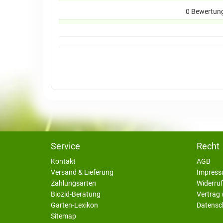
0 Bewertun
Service
Recht
Kontakt
AGB
Versand & Lieferung
Impres
Zahlungsarten
Widerruf
Biozid-Beratung
Vertrag 
Garten-Lexikon
Datensc
Sitemap