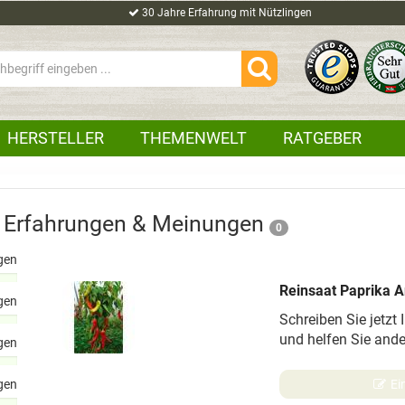
30 Jahre Erfahrung mit Nützlingen
HERSTELLER
THEMENWELT
RATGEBER
n Erfahrungen & Meinungen
0
gen
Reinsaat Paprika A
gen
Schreiben Sie jetzt 
und helfen Sie and
gen
gen
Ei