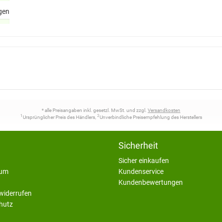
gen
* alle Preisangaben inkl. gesetzl. MwSt. und zzgl.
Versandkosten
1
2
Ursprünglicher Preis des Händlers,
Unverbindliche Preisempfehlung des Herstellers
Sicherheit
Sicher einkaufen
sum
Kundenservice
Kundenbewertungen
widerrufen
hutz