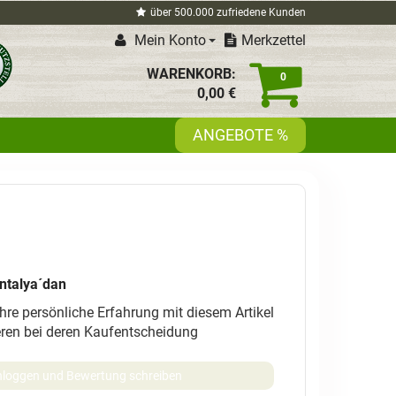
über 500.000 zufriedene Kunden
Mein Konto
Merkzettel
WARENKORB:
0
0,
00
€
ANGEBOTE %
ntalya´dan
Ihre persönliche Erfahrung mit diesem Artikel
eren bei deren Kaufentscheidung
nloggen und Bewertung schreiben