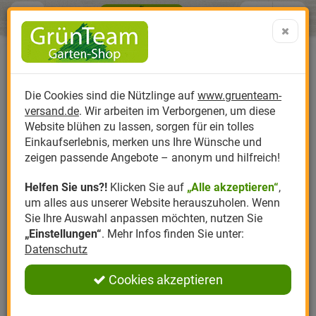
Menü
Search
Warenk
Menü schließen
Warenkorb schließen
aufklap
Alle Kategorien
Alle Kategorien
Alle Kategorien
Alle Kategorien
Alle Kategorien
Alle Kategorien
0 ARTIKEL IM WARENKORB
Neudorff Azet OrchideenDünger
Ihr Warenkorb ist momentan leer.
Produktkatalog
PR
Die Cookies sind die Nützlinge auf
www.gruenteam-
Ergebnisse (
)
Erfahrungen & Meinungen
Fertig
0
versand.de
. Wir arbeiten im Verborgenen, um diese
Nützlinge
Anzucht
Nützlinge gegen
Biplantol
Gemüsegarten
Aktuelle Themen
Sparsets / Set-Ang
Website blühen zu lassen, sorgen für ein tolles
Einloggen und Bewertung schreiben
Einkaufserlebnis, merken uns Ihre Wünsche und
Hersteller
Dünger
Nützlingsarten
Felco
Rasen
Schädlinge aktuell
Angebote
zeigen passende Angebote – anonym und hilfreich!
0 Bewertungen
Helfen Sie uns?!
Klicken Sie auf
„Alle akzeptieren“
,
Themenwelt
Erde
Nützlingsförderung
Gloria
Rosen
um alles aus unserer Website herauszuholen. Wenn
0 Bewertungen
Sie Ihre Auswahl anpassen möchten, nutzen Sie
Ratgeber
Kompost
Nützlingszubehör
Greenfield
Ziergarten
„Einstellungen“
. Mehr Infos finden Sie unter:
Datenschutz
0 Bewertungen
Angebote
Samen
LBV
Obstgarten
Cookies akzeptieren
0 Bewertungen
Pflanzenstärkung
Romberg
Kräutergarten
Anmelden
|
Registrieren
0 Bewertungen