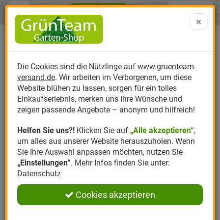
Menü
Search
Warenk
Menü schließen
Warenkorb schließen
aufklap
Alle Kategorien
Alle Kategorien
Alle Kategorien
Alle Kategorien
Alle Kategorien
Alle Kategorien
0 ARTIKEL IM WARENKORB
Neudorff Azet Tomaten &
Ihr Warenkorb ist momentan leer.
Produktkatalog
PR
Die Cookies sind die Nützlinge auf
www.gruenteam-
Ergebnisse (
)
GemüseDünger Erfahrungen &
Fertig
versand.de
. Wir arbeiten im Verborgenen, um diese
Meinungen
Nützlinge
Anzucht
Nützlinge gegen
Biplantol
Gemüsegarten
Aktuelle Themen
Sparsets / Set-Ang
Website blühen zu lassen, sorgen für ein tolles
0
Einkaufserlebnis, merken uns Ihre Wünsche und
Einloggen und Bewertung schreiben
Hersteller
Dünger
Nützlingsarten
Felco
Rasen
Schädlinge aktuell
Angebote
zeigen passende Angebote – anonym und hilfreich!
Helfen Sie uns?!
Klicken Sie auf
„Alle akzeptieren“
,
Themenwelt
Erde
Nützlingsförderung
Gloria
Rosen
um alles aus unserer Website herauszuholen. Wenn
0 Bewertungen
Sie Ihre Auswahl anpassen möchten, nutzen Sie
Ratgeber
Kompost
Nützlingszubehör
Greenfield
Ziergarten
„Einstellungen“
. Mehr Infos finden Sie unter:
0 Bewertungen
Datenschutz
Angebote
Samen
LBV
Obstgarten
0 Bewertungen
Cookies akzeptieren
Pflanzenstärkung
Romberg
Kräutergarten
0 Bewertungen
Anmelden
|
Registrieren