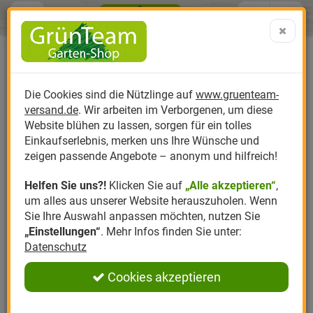
Menü
Search
Warenk
Menü schließen
Warenkorb schließen
aufklap
Alle Kategorien
Alle Kategorien
Alle Kategorien
Alle Kategorien
Alle Kategorien
Alle Kategorien
0 ARTIKEL IM WARENKORB
Streufutter für Rotkehlchen
Ihr Warenkorb ist momentan leer.
Produktkatalog
PR
Die Cookies sind die Nützlinge auf
www.gruenteam-
Ergebnisse (
)
Erfahrungen & Meinungen
Fertig
0
versand.de
. Wir arbeiten im Verborgenen, um diese
Nützlinge
Anzucht
Nützlinge gegen
Biplantol
Gemüsegarten
Aktuelle Themen
Sparsets / Set-Ang
Website blühen zu lassen, sorgen für ein tolles
Einloggen und Bewertung schreiben
Einkaufserlebnis, merken uns Ihre Wünsche und
Hersteller
Dünger
Nützlingsarten
Felco
Rasen
Schädlinge aktuell
Angebote
zeigen passende Angebote – anonym und hilfreich!
0 Bewertungen
Helfen Sie uns?!
Klicken Sie auf
„Alle akzeptieren“
,
Themenwelt
Erde
Nützlingsförderung
Gloria
Rosen
um alles aus unserer Website herauszuholen. Wenn
0 Bewertungen
Sie Ihre Auswahl anpassen möchten, nutzen Sie
Ratgeber
Kompost
Nützlingszubehör
Greenfield
Ziergarten
„Einstellungen“
. Mehr Infos finden Sie unter:
Datenschutz
0 Bewertungen
Angebote
Samen
LBV
Obstgarten
Cookies akzeptieren
0 Bewertungen
Pflanzenstärkung
Romberg
Kräutergarten
Anmelden
|
Registrieren
0 Bewertungen