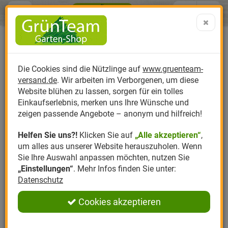
Menü
Search
Warenk
Menü schließen
Warenkorb schließen
aufklap
Alle Kategorien
Alle Kategorien
Alle Kategorien
Alle Kategorien
Alle Kategorien
Alle Kategorien
0 ARTIKEL IM WARENKORB
Buch - Das phänomenale
Ihr Warenkorb ist momentan leer.
Produktkatalog
PR
Die Cookies sind die Nützlinge auf
www.gruenteam-
Ergebnisse (
)
Erntebeet Erfahrungen &
Fertig
versand.de
. Wir arbeiten im Verborgenen, um diese
Meinungen
Nützlinge
Anzucht
Nützlinge gegen
Biplantol
Gemüsegarten
Aktuelle Themen
Sparsets / Set-Ang
Website blühen zu lassen, sorgen für ein tolles
0
Einkaufserlebnis, merken uns Ihre Wünsche und
Einloggen und Bewertung schreiben
Hersteller
Dünger
Nützlingsarten
Felco
Rasen
Schädlinge aktuell
Angebote
zeigen passende Angebote – anonym und hilfreich!
Helfen Sie uns?!
Klicken Sie auf
„Alle akzeptieren“
,
Themenwelt
Erde
Nützlingsförderung
Gloria
Rosen
um alles aus unserer Website herauszuholen. Wenn
0 Bewertungen
Sie Ihre Auswahl anpassen möchten, nutzen Sie
Ratgeber
Kompost
Nützlingszubehör
Greenfield
Ziergarten
„Einstellungen“
. Mehr Infos finden Sie unter:
0 Bewertungen
Datenschutz
Angebote
Samen
LBV
Obstgarten
0 Bewertungen
Cookies akzeptieren
Pflanzenstärkung
Romberg
Kräutergarten
0 Bewertungen
Anmelden
|
Registrieren