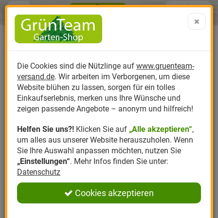
Menü
Search
Warenk
Menü schließen
Warenkorb schließen
aufklap
Alle Kategorien
Alle Kategorien
Alle Kategorien
Alle Kategorien
Alle Kategorien
Alle Kategorien
0 ARTIKEL IM WARENKORB
Reinsaat Basilikum a foglia di
Ihr Warenkorb ist momentan leer.
Produktkatalog
PR
Die Cookies sind die Nützlinge auf
www.gruenteam-
Ergebnisse (
)
lattuga Saatgut Erfahrungen &
Fertig
versand.de
. Wir arbeiten im Verborgenen, um diese
Meinungen
Nützlinge
Anzucht
Nützlinge gegen
Biplantol
Gemüsegarten
Aktuelle Themen
Sparsets / Set-Ang
Website blühen zu lassen, sorgen für ein tolles
0
Einkaufserlebnis, merken uns Ihre Wünsche und
Einloggen und Bewertung schreiben
Hersteller
Dünger
Nützlingsarten
Felco
Rasen
Schädlinge aktuell
Angebote
zeigen passende Angebote – anonym und hilfreich!
Helfen Sie uns?!
Klicken Sie auf
„Alle akzeptieren“
,
Themenwelt
Erde
Nützlingsförderung
Gloria
Rosen
um alles aus unserer Website herauszuholen. Wenn
0 Bewertungen
Sie Ihre Auswahl anpassen möchten, nutzen Sie
Ratgeber
Kompost
Nützlingszubehör
Greenfield
Ziergarten
„Einstellungen“
. Mehr Infos finden Sie unter:
0 Bewertungen
Datenschutz
Angebote
Samen
LBV
Obstgarten
0 Bewertungen
Cookies akzeptieren
Pflanzenstärkung
Romberg
Kräutergarten
0 Bewertungen
Anmelden
|
Registrieren