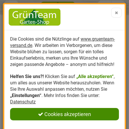
Menü
Search
Warenk
Menü schließen
Warenkorb schließen
aufklap
Alle Kategorien
Alle Kategorien
Alle Kategorien
Alle Kategorien
Alle Kategorien
Alle Kategorien
0 ARTIKEL IM WARENKORB
Neudorff BioKraft Brennnessel
Ihr Warenkorb ist momentan leer.
Produktkatalog
PR
Die Cookies sind die Nützlinge auf
www.gruenteam-
Ergebnisse (
)
Erfahrungen & Meinungen
Fertig
0
versand.de
. Wir arbeiten im Verborgenen, um diese
Nützlinge
Anzucht
Nützlinge gegen
Biplantol
Gemüsegarten
Aktuelle Themen
Sparsets / Set-Ang
Website blühen zu lassen, sorgen für ein tolles
Einloggen und Bewertung schreiben
Einkaufserlebnis, merken uns Ihre Wünsche und
Hersteller
Dünger
Nützlingsarten
Felco
Rasen
Schädlinge aktuell
Angebote
zeigen passende Angebote – anonym und hilfreich!
0 Bewertungen
Helfen Sie uns?!
Klicken Sie auf
„Alle akzeptieren“
,
Themenwelt
Erde
Nützlingsförderung
Gloria
Rosen
um alles aus unserer Website herauszuholen. Wenn
0 Bewertungen
Sie Ihre Auswahl anpassen möchten, nutzen Sie
Ratgeber
Kompost
Nützlingszubehör
Greenfield
Ziergarten
„Einstellungen“
. Mehr Infos finden Sie unter:
Datenschutz
0 Bewertungen
Angebote
Samen
LBV
Obstgarten
Cookies akzeptieren
0 Bewertungen
Pflanzenstärkung
Romberg
Kräutergarten
Anmelden
|
Registrieren
0 Bewertungen